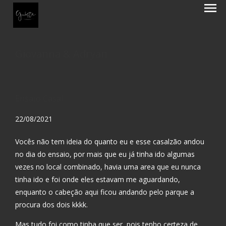
menu
Giovanna & Adryan
Ensaio Casal
22/08/2021
Vocês não tem ideia do quanto eu e esse casalzão andou
no dia do ensaio, por mais que eu já tinha ido algumas
vezes no local combinado, havia uma area que eu nunca
tinha ido e foi onde eles estavam me aguardando,
enquanto o cabeção aqui ficou andando pelo parque a
procura dos dois kkkk.
Mas tudo foi como tinha que ser, pois tenho certeza de